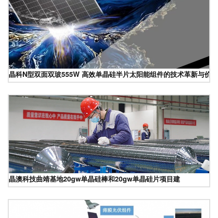
晶科N型双面双玻555W 高效单晶硅半片太阳能组件的技术革新与价
晶澳科技曲靖基地20gw单晶硅棒和20gw单晶硅片项目建